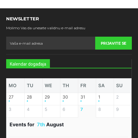
NEWSLETTER
Molimo Vas da unesete validnu e-mail adresu
PRIJAVITE SE
Kalendar događaja
MO
TU
WE
TH
FR
SA
SU
27
28
29
30
31
1
2
3
4
5
6
7
8
9
Events for
7th
August