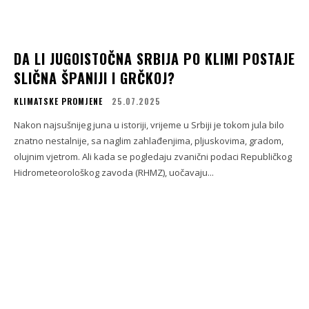
DA LI JUGOISTOČNA SRBIJA PO KLIMI POSTAJE
SLIČNA ŠPANIJI I GRČKOJ?
KLIMATSKE PROMJENE
25.07.2025
Nakon najsušnijeg juna u istoriji, vrijeme u Srbiji je tokom jula bilo
znatno nestalnije, sa naglim zahlađenjima, pljuskovima, gradom,
olujnim vjetrom. Ali kada se pogledaju zvanični podaci Republičkog
Hidrometeorološkog zavoda (RHMZ), uočavaju...