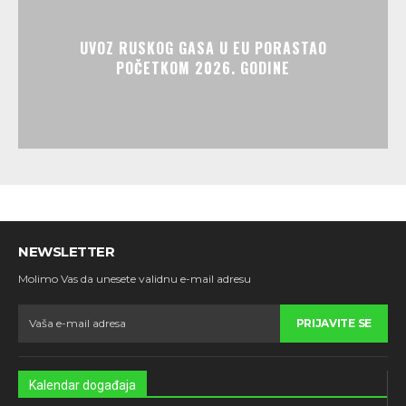
UVOZ RUSKOG GASA U EU PORASTAO
POČETKOM 2026. GODINE
NEWSLETTER
Molimo Vas da unesete validnu e-mail adresu
PRIJAVITE SE
Kalendar događaja