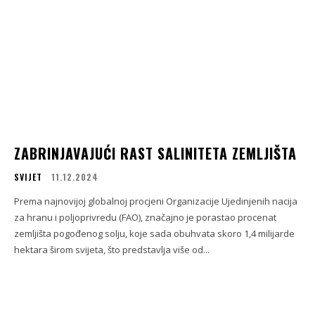
ZABRINJAVAJUĆI RAST SALINITETA ZEMLJIŠTA
SVIJET
11.12.2024
Prema najnovijoj globalnoj procjeni Organizacije Ujedinjenih nacija
za hranu i poljoprivredu (FAO), značajno je porastao procenat
zemljišta pogođenog solju, koje sada obuhvata skoro 1,4 milijarde
hektara širom svijeta, što predstavlja više od...