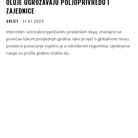
OLUJE UGROŽAVAJU POLJOPRIVREDU I
ZAJEDNICE
SVIJET
21.07.2024
Intenzitet i učestalost pješčanih i prašinskih oluja, značajno se
povećao tokom posljednjih godina. Iako je riječ o globalnom nivou,
posebno povećanje osjetno je u određenim regionima. Ujedinjene
nacije su prošle godine istakle da...