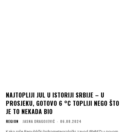
NAJTOPLIJI JUL U ISTORIJI SRBIJE – U
PROSJEKU, GOTOVO 6 °C TOPLIJI NEGO ŠTO
JE TO NEKADA BIO
REGION
JASNA DRAGOJEVIĆ
-
06.08.2024
Kako piše Republički hidrometeorološki zavod (RHMZ) u novom