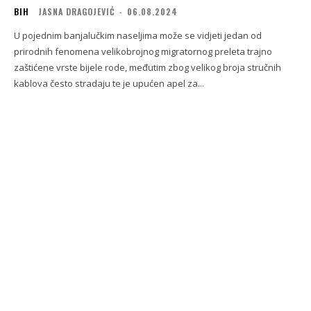
BIH
JASNA DRAGOJEVIĆ
-
06.08.2024
U pojednim banjalučkim naseljima može se vidjeti jedan od
prirodnih fenomena velikobrojnog migratornog preleta trajno
zaštićene vrste bijele rode, međutim zbog velikog broja stručnih
kablova često stradaju te je upućen apel za...