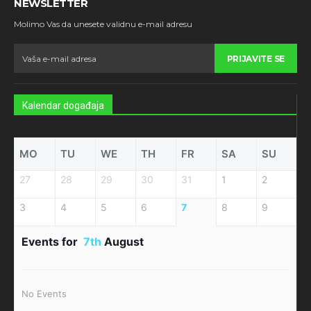
NEWSLETTER
Molimo Vas da unesete validnu e-mail adresu
PRIJAVITE SE
Kalendar događaja
MO
TU
WE
TH
FR
SA
SU
27
28
29
30
31
1
2
3
4
5
6
7
8
9
Events for
7th
August
No Events