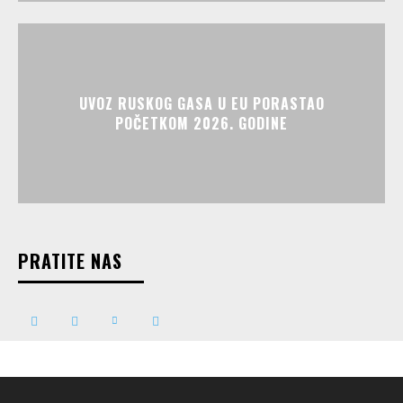
UVOZ RUSKOG GASA U EU PORASTAO
POČETKOM 2026. GODINE
PRATITE NAS