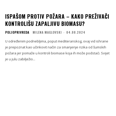
ISPAŠOM PROTIV POŽARA – KAKO PREŽIVAČI
KONTROLIŠU ZAPALJIVU BIOMASU?
POLJOPRIVREDA
MILENA MAGLOVSKI
-
04.08.2024
U određenim podnebljima, poput mediteranskog, ovaj vid ishrane
je prepoznat kao učinkovit način za smanjenje rizika od šumskih
požara jer pomaže u kontroli biomase koja ih može podstaći. Svijet
je u julu zabilježio...